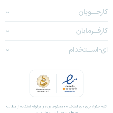
کارجـــویان
کارفـــرمایان
ای-اســـتخدام
کلیه حقوق برای «ای استخدام» محفوظ بوده و هرگونه استفاده از مطالب
صرفا با مجوز کتبی مجاز است.