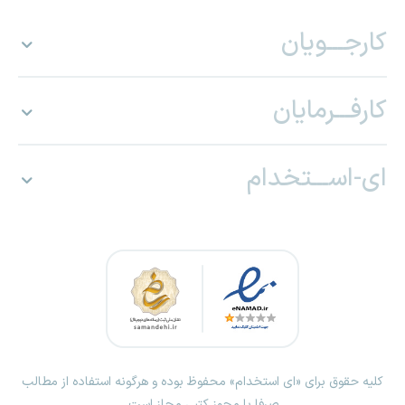
کارجـــویان
کارفـــرمایان
ای-اســـتخدام
کلیه حقوق برای «ای استخدام» محفوظ بوده و هرگونه استفاده از مطالب
صرفا با مجوز کتبی مجاز است.