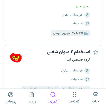
ارسال آسان
خوزستان
اهواز
تمام وقت
۲۵ تا ۳۰ میلیون تومان
استخدام ۲ عنوان شغلی
گروه صنعتی لینا
خوزستان
دزفول
تمام وقت
موزع (مواد غذائی)
راننده (پخش مواد غذائی)
خانه
گزینه‌ها
آگهی‌ها
رزومه
پروفایل