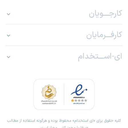
کارجـــویان
کارفـــرمایان
ای-اســـتخدام
کلیه حقوق برای «ای استخدام» محفوظ بوده و هرگونه استفاده از مطالب
صرفا با مجوز کتبی مجاز است.