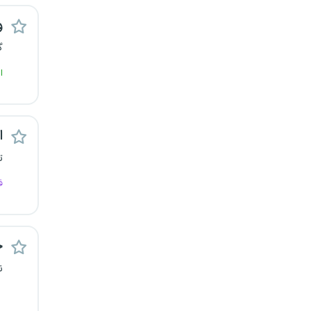
کرج
و
گ
کردستان
ا
کرمان
کرمانشاه
ا
کهگیلویه و بویراحمد
ت
ف
گرگان
گلستان
ح
گیلان
ن
یاسوج