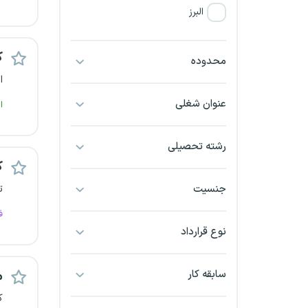
البرز
فارس
ک
محدوده
ا
آذربایجان شرقی
عنوان شغلی
ا
آذربایجان غربی
رشته تحصیلی
اراک
ک
اردبیل
جنسیت
ت
ف
ارومیه
نوع قرارداد
اهواز
سابقه کار
م
ایلام
ک