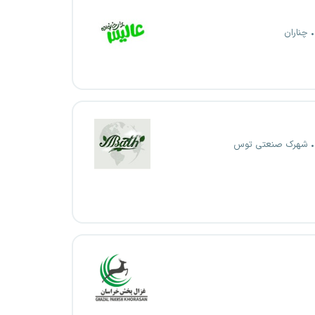
چناران
شهرک صنعتی توس