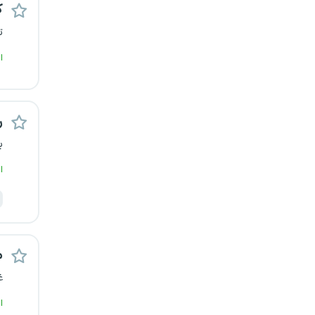
ک
رشت
ت
زاهدان
ا
زنجان
ر
ساری
ب
سمنان
ا
سنندج
سیستان و بلوچستان
م
شهرکرد
غ
شیراز
ا