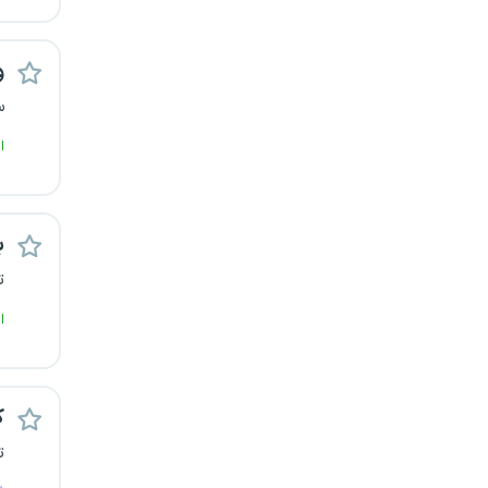
یزد
و
خارج از کشور
س
ا
ب
ت
ا
ک
ت