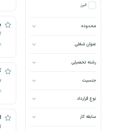
البرز
فارس
بر
محدوده
گ
آذربایجان شرقی
عنوان شغلی
ا
آذربایجان غربی
رشته تحصیلی
اراک
ک
اردبیل
جنسیت
ت
ا
ارومیه
نوع قرارداد
اهواز
سابقه کار
ا
ایلام
آ