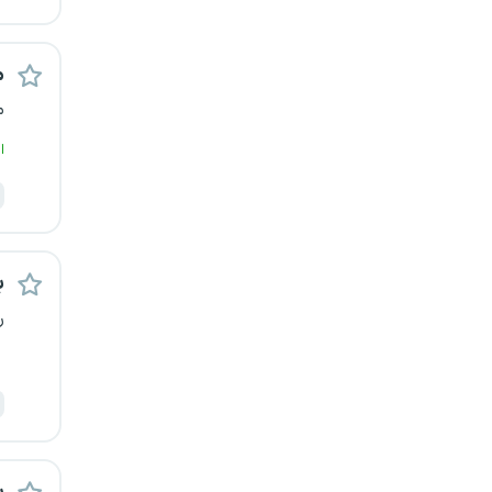
کرج
م
کردستان
م
کرمان
ا
کرمانشاه
کهگیلویه و بویراحمد
ب
گرگان
ر
گلستان
گیلان
یاسوج