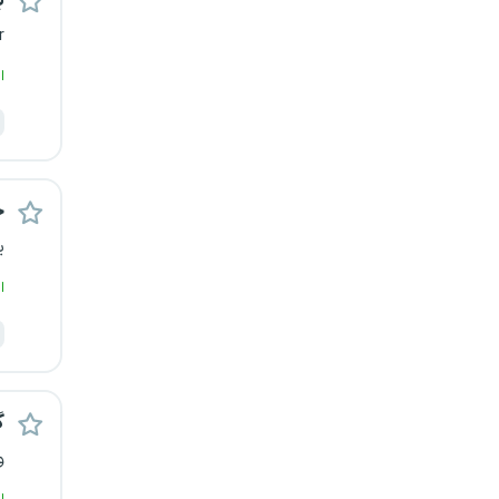
ب
یزد
r
ا
خارج از کشور
ح
ی
ا
گ
و