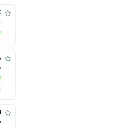
رشت
ک
زاهدان
س
ا
زنجان
ساری
م
سمنان
م
سنندج
ا
سیستان و بلوچستان
شهرکرد
ا
شیراز
م