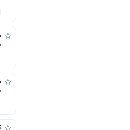
ا
م
م
ا
د
م
ک