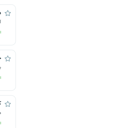
رشت
م
زاهدان
آ
ا
زنجان
ساری
ح
سمنان
ب
سنندج
ا
سیستان و بلوچستان
ک
شهرکرد
م
شیراز
ا