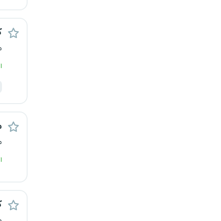
یزد
ک
خارج از کشور
م
ا
م
م
ا
ک
م