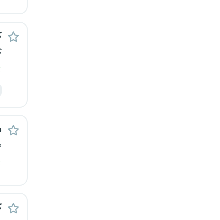
قزوین
ک
قم
گ
لرستان
ا
مازندران
مرکزی
س
مشهد
م
هرمزگان
ا
همدان
ک
چهارمحال و بختیاری