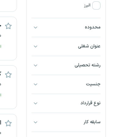
البرز
فارس
ح
محدوده
م
آذربایجان شرقی
عنوان شغلی
ا
آذربایجان غربی
رشته تحصیلی
اراک
ک
اردبیل
جنسیت
م
ا
ارومیه
نوع قرارداد
اهواز
سابقه کار
ا
ایلام
م