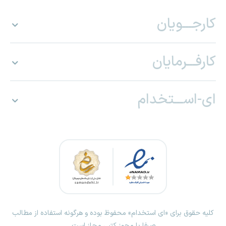
کارجـــویان
کارفـــرمایان
ای-اســـتخدام
کلیه حقوق برای «ای استخدام» محفوظ بوده و هرگونه استفاده از مطالب
صرفا با مجوز کتبی مجاز است.