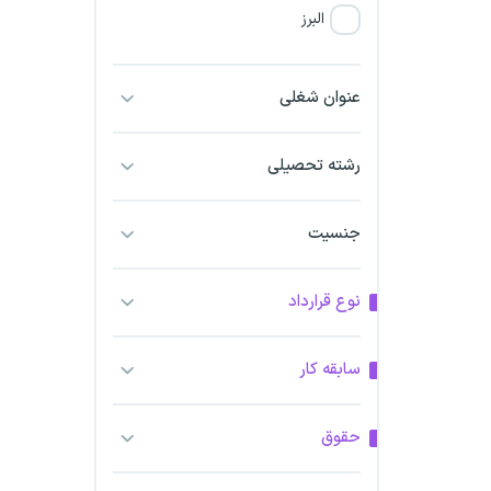
البرز
فارس
عنوان شغلی
آذربایجان شرقی
رشته تحصیلی
آذربایجان غربی
جنسیت
اراک
اردبیل
نوع قرارداد
ارومیه
سابقه کار
اهواز
حقوق
ایلام