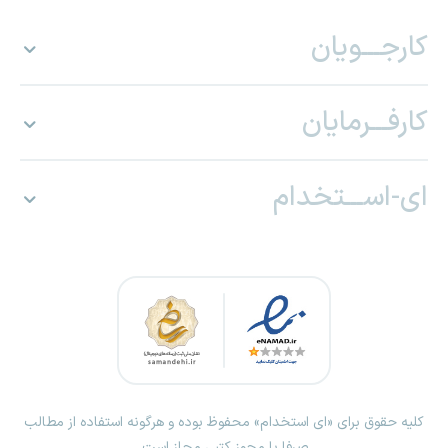
کارجـــویان
کارفـــرمایان
ای-اســـتخدام
کلیه حقوق برای «ای استخدام» محفوظ بوده و هرگونه استفاده از مطالب
صرفا با مجوز کتبی مجاز است.