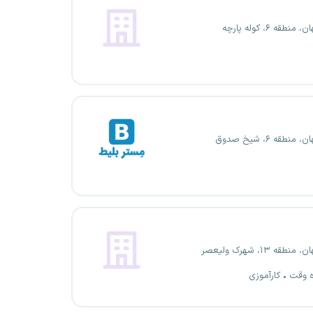
منطقه ۶، کوله پارچه
منطقه ۶، شیخ صدوق
نطقه ۱۳، شهرک ولیعصر
ه وقت
کارآموزی