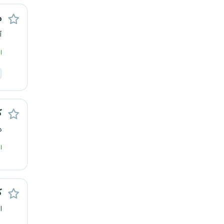
کرج
م
آ
کردستان
ا
کرمان
کرمانشاه
ک
کهگیلویه و بویراحمد
د
گرگان
ا
گلستان
گیلان
ک
ا
یاسوج