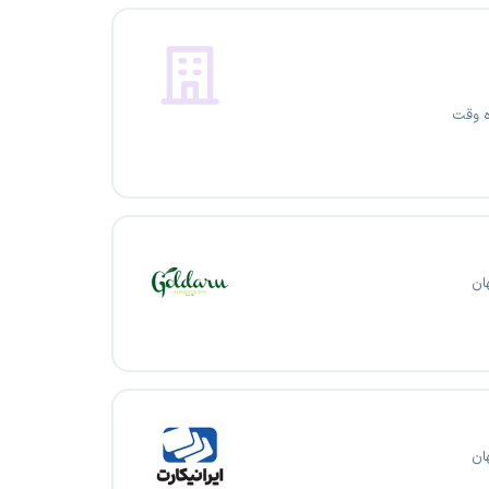
ه وقت
ان
ان