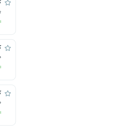
ک
قزوین
ی
قم
ا
لرستان
ک
مازندران
م
مرکزی
ا
مشهد
ک
هرمزگان
م
همدان
ا
چهارمحال و بختیاری