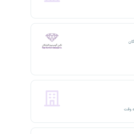
گان
ه وقت