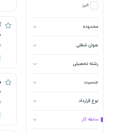
البرز
فارس
ک
محدوده
م
آذربایجان شرقی
عنوان شغلی
ا
آذربایجان غربی
رشته تحصیلی
اراک
اردبیل
م
جنسیت
ص
ارومیه
نوع قرارداد
ا
اهواز
سابقه کار
ایلام