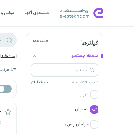
جستجوی آگهی
دولتی و 
حذف همه
فیلترها
منطقه جستجو
استخدام
مرتب
۱ مورد انتخاب شده
حذف فیلتر
تهران
اصفهان
خ
ی
خراسان رضوی
ا