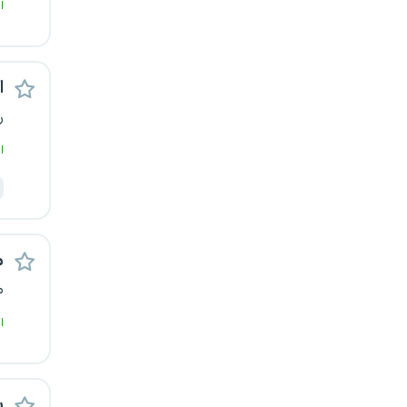
ا
یزد
خارج از کشور
ا
ر
ا
م
م
ا
ب