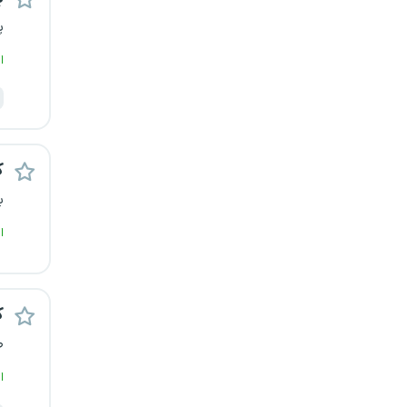
پ
ا
ک
ب
ا
ک
ص
ا