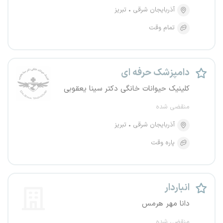
آذربایجان شرقی
تبریز
تمام وقت
دامپزشک حرفه ای
کلینیک حیوانات خانگی دکتر سینا یعقوبی
منقضی شده
آذربایجان شرقی
تبریز
پاره وقت
انباردار
دانا مهر هرمس
منقضی شده