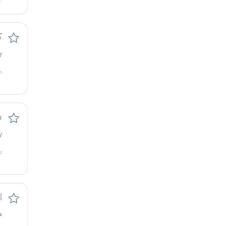
قزوین
ک
قم
ب
لرستان
م
مازندران
مرکزی
د
پ
مشهد
م
هرمزگان
همدان
اس
چهارمحال و بختیاری
ه