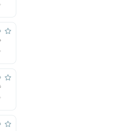
م
س
م
م
د
ن
م
د