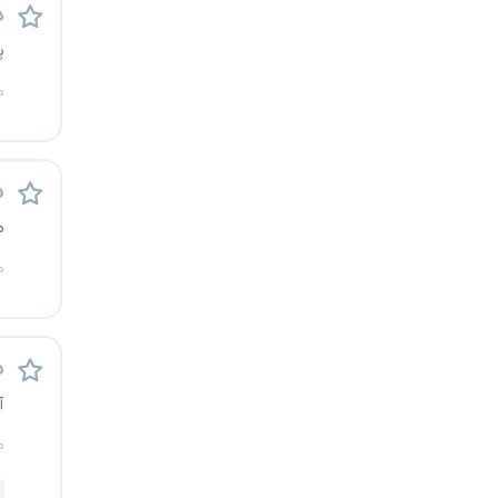
د
رشت
پ
زاهدان
م
زنجان
د
ساری
م
سمنان
م
سنندج
سیستان و بلوچستان
د
آ
شهرکرد
م
شیراز