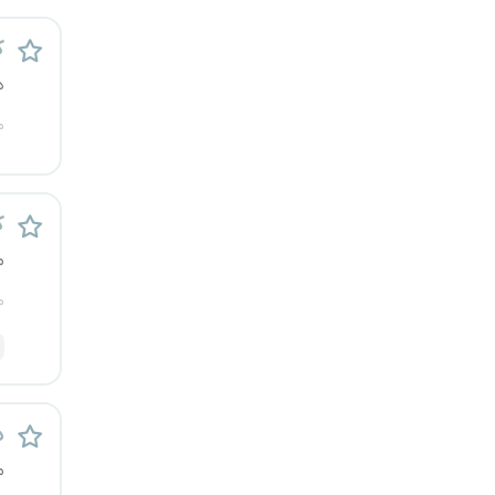
یزد
ک
د
خارج از کشور
م
ک
م
م
د
م