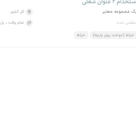
تخدام ۲ عنوان شغلی
ک مجموعه معتبر
کل کشور
نقضی شده
تمام وقت
پار
خیاط (دوخت روی پارچه)
خیاط