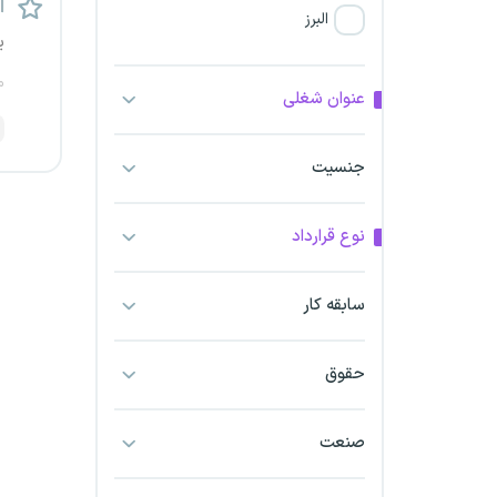
اس
البرز
ی
فارس
م
عنوان شغلی
آذربایجان شرقی
جنسیت
آذربایجان غربی
نوع قرارداد
اراک
اردبیل
سابقه کار
ارومیه
حقوق
اهواز
صنعت
ایلام