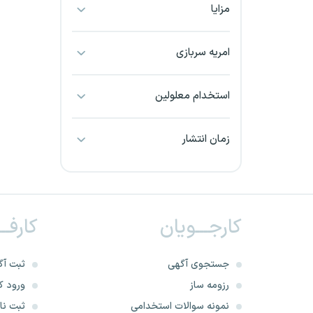
مزایا
بجنورد
بندرعباس
امریه سربازی
بوشهر
استخدام معلولین
بیرجند
زمان انتشار
تبریز
خراسان جنوبی
کارجـــویان
کارفــ
خراسان شمالی
خرم آباد
جستجوی آگهی
ثبت آگ
رزومه ساز
ورود کا
خوزستان
نمونه سوالات استخدامی
ثبت نام