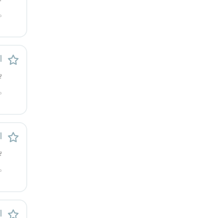
کرج
م
کردستان
ا
کرمان
ی
کرمانشاه
م
کهگیلویه و بویراحمد
گرگان
ا
ی
گلستان
م
گیلان
یاسوج
ا