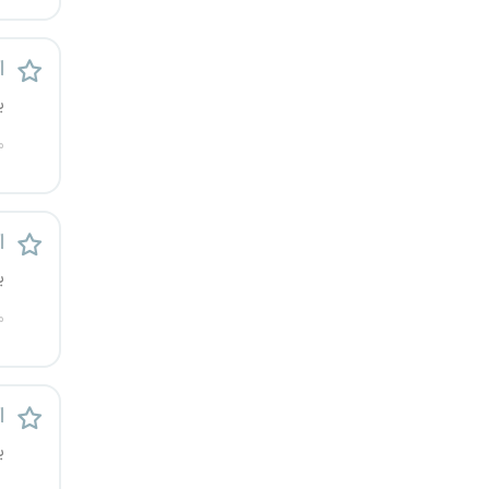
رشت
ا
زاهدان
ی
زنجان
م
ساری
ا
سمنان
ی
سنندج
م
سیستان و بلوچستان
شهرکرد
ا
ی
شیراز