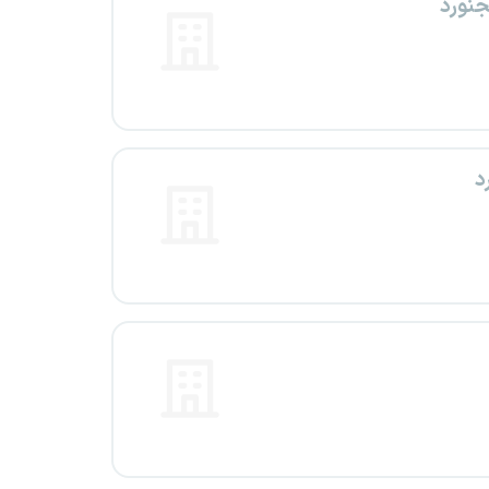
جنورد
د