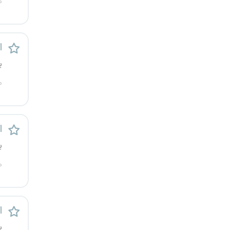
م
قزوین
قم
ا
لرستان
ی
م
مازندران
مرکزی
ا
مشهد
ی
م
هرمزگان
همدان
ا
چهارمحال و بختیاری
ی