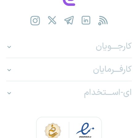
کارجـــویان
کارفـــرمایان
ای-اســـتخدام