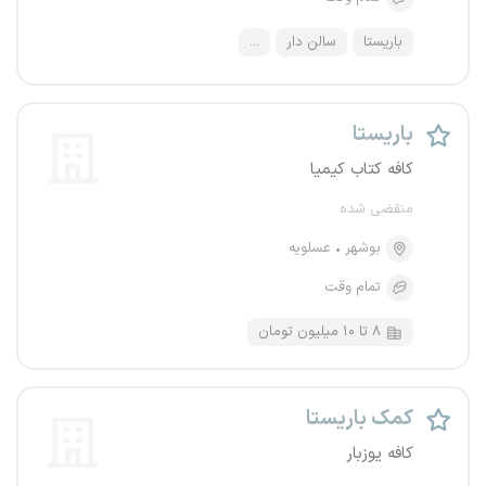
باریستا
سالن دار
...
باریستا
کافه کتاب کیمیا
منقضی شده
بوشهر
عسلویه
تمام وقت
۸ تا ۱۰ میلیون تومان
کمک باریستا
کافه یوزبار