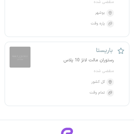
منقضی شده
بوشهر
پاره وقت
باریستا
رستوران مالت لانژ 10 پلاس
منقضی شده
کل کشور
تمام وقت