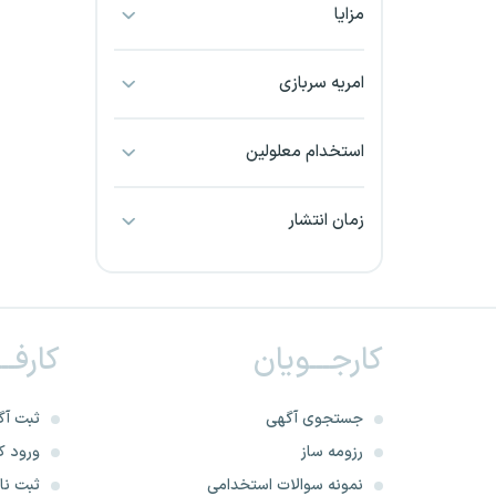
مزایا
بجنورد
بندرعباس
امریه سربازی
بوشهر
استخدام معلولین
بیرجند
زمان انتشار
تبریز
خراسان جنوبی
کارجـــویان
کارفــ
خراسان شمالی
خرم آباد
جستجوی آگهی
ثبت آگ
رزومه ساز
ورود کا
خوزستان
نمونه سوالات استخدامی
ثبت نام