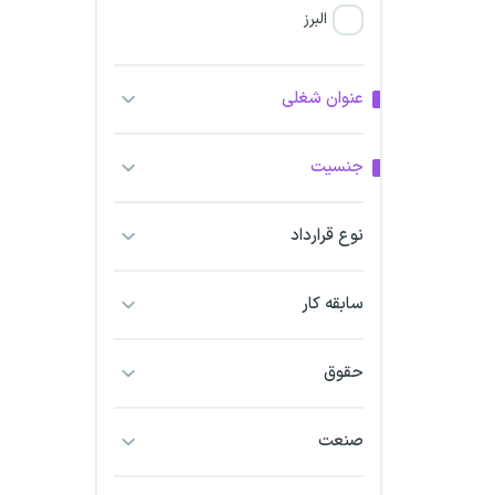
البرز
فارس
عنوان شغلی
آذربایجان شرقی
جنسیت
آذربایجان غربی
نوع قرارداد
اراک
اردبیل
سابقه کار
ارومیه
حقوق
اهواز
صنعت
ایلام