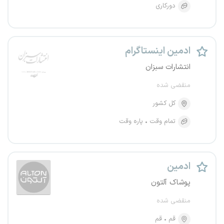
دورکاری
ادمین اینستاگرام
انتشارات سبزان
منقضی شده
کل کشور
تمام وقت
پاره وقت
ادمین
پوشاک آلتون
منقضی شده
قم
قم