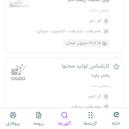
نوین صنعت زیست فام
منقضی شده
قم
قم
تمام وقت
پاره وقت
کارآموزی
دورکاری
۱۵ تا ۱۸ میلیون تومان
کارشناس تولید محتوا
رامان پارت
منقضی شده
کل کشور
تمام وقت
دورکاری
خانه
گزینه‌ها
آگهی‌ها
رزومه
پروفایل