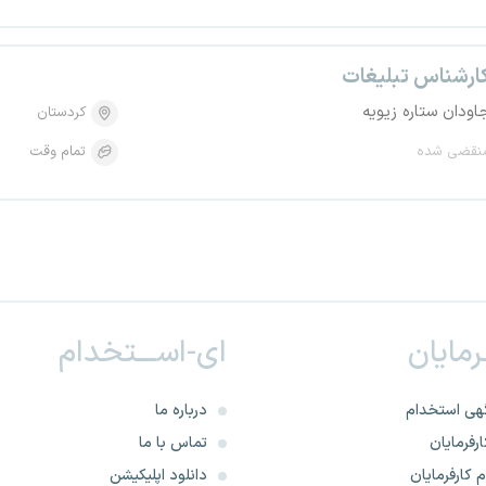
ارشناس تبلیغات
اودان ستاره زیویه
کردستان
نقضی شده
تمام وقت
ـرمایان
ای-اســـتخدام
هی استخدام
درباره ما
رفرمایان
تماس با ما
 کارفرمایان
دانلود اپلیکیشن