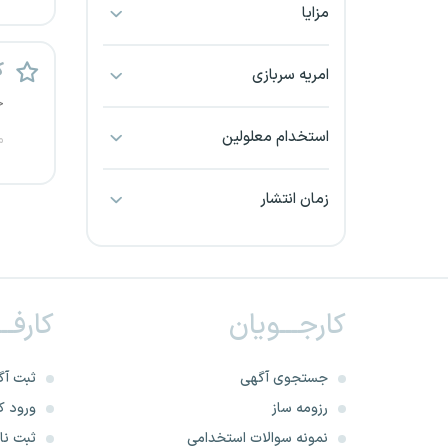
مزایا
بجنورد
ک
بندرعباس
امریه سربازی
ج
بوشهر
استخدام معلولین
م
بیرجند
زمان انتشار
تبریز
خراسان جنوبی
کارجـــویان
کارفــ
خراسان شمالی
خرم آباد
جستجوی آگهی
ثبت آگ
رزومه ساز
ورود کا
خوزستان
نمونه سوالات استخدامی
ثبت نام