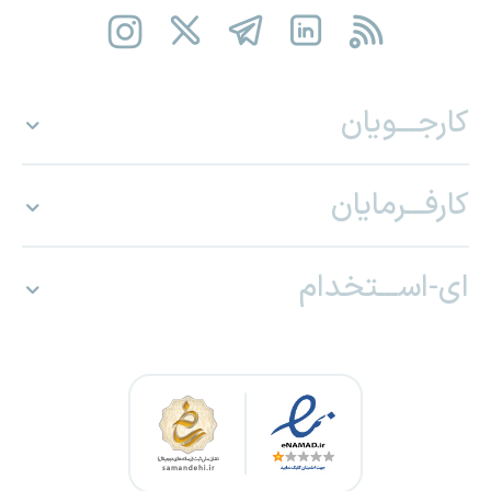
کارجـــویان
کارفـــرمایان
ای-اســـتخدام