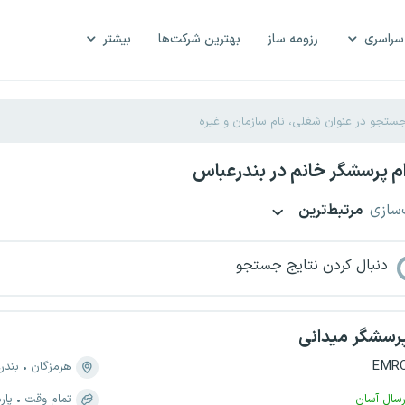
سراسری
رزومه ساز
بهترین شرکت‌ها
بیشتر
م پرسشگر خانم در بندرعباس
‌سازی
مرتبط‌ترین
دنبال کردن نتایج جستجو
رسشگر میدانی
EMR
هرمزگان
بندر
رسال آسان
تمام وقت
پار