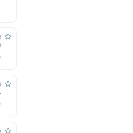
م
پ
گ
م
پ
خ
م
پ