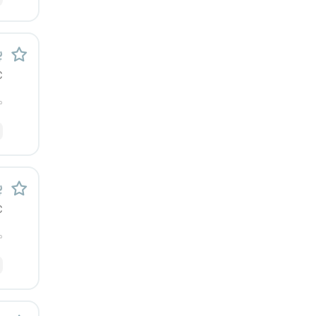
رشت
زاهدان
پ
C
زنجان
م
ساری
سمنان
پ
سنندج
C
سیستان و بلوچستان
م
شهرکرد
شیراز