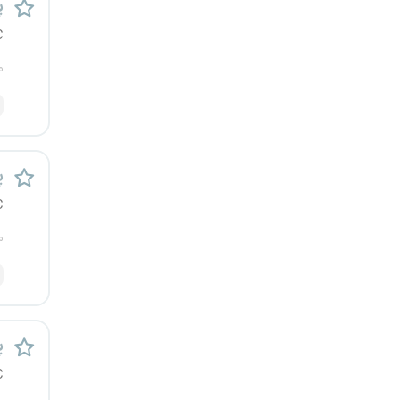
پ
قزوین
C
قم
م
لرستان
مازندران
پ
مرکزی
C
م
مشهد
هرمزگان
همدان
پ
C
چهارمحال و بختیاری