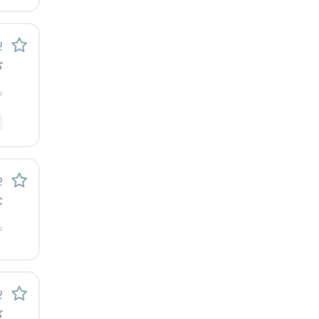
یزد
پ
خارج از کشور
گ
م
پ
C
م
پ
گ