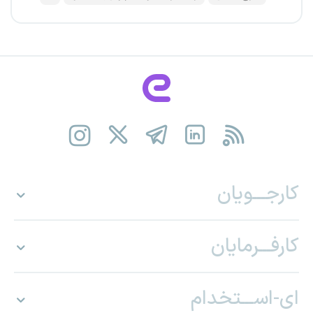
کارجـــویان
کارفـــرمایان
ای-اســـتخدام