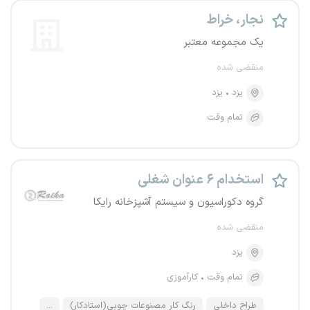
نجار، خراط
یک مجموعه معتبر
منقضی شده
یزد
یزد
تمام وقت
استخدام ۶ عنوان شغلی
گروه دکوراسیون و سیستم آشپزخانه رایکا
منقضی شده
یزد
تمام وقت
کارآموزی
طراح داخلی
رنگ کار مصنوعات چوبی(استادکار)
...