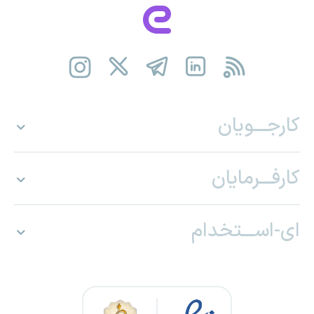
کارجـــویان
کارفـــرمایان
ای-اســـتخدام