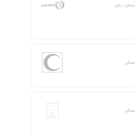
چستان
زابل
چستان
چستان