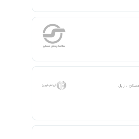
چستان
زابل