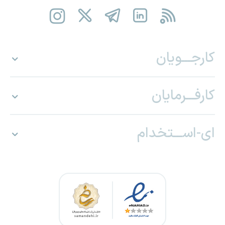
کارجـــویان
کارفـــرمایان
ای-اســـتخدام