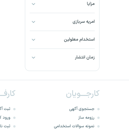
مزایا
بجنورد
بندرعباس
امریه سربازی
بوشهر
استخدام معلولین
بیرجند
زمان انتشار
تبریز
خراسان جنوبی
کارجـــویان
کارفــ
خراسان شمالی
خرم آباد
جستجوی آگهی
ثبت آگ
رزومه ساز
ورود کا
خوزستان
نمونه سوالات استخدامی
ثبت نام