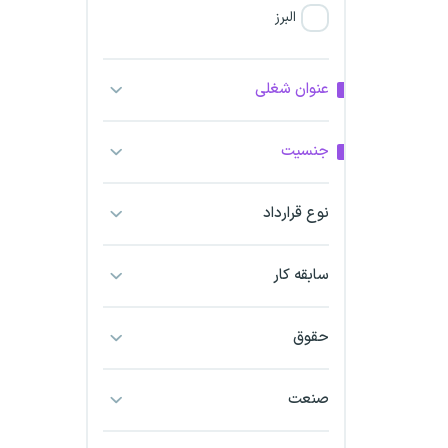
البرز
فارس
عنوان شغلی
آذربایجان شرقی
جنسیت
آذربایجان غربی
نوع قرارداد
اراک
اردبیل
سابقه کار
ارومیه
حقوق
اهواز
صنعت
ایلام