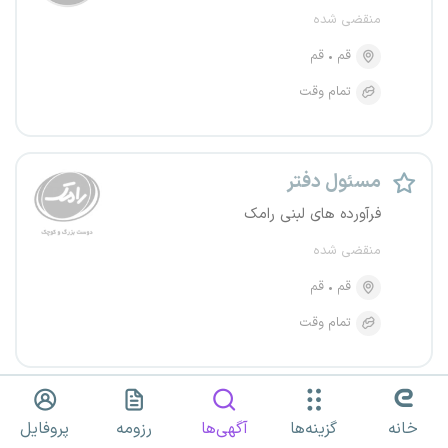
منقضی شده
قم
قم
تمام وقت
مسئول دفتر
فرآورده های لبنی رامک
منقضی شده
قم
قم
تمام وقت
مسئول دفتر و امور اداری
خانه
گزینه‌ها
آگهی‌ها
رزومه
پروفایل
کیان کارامان آریا