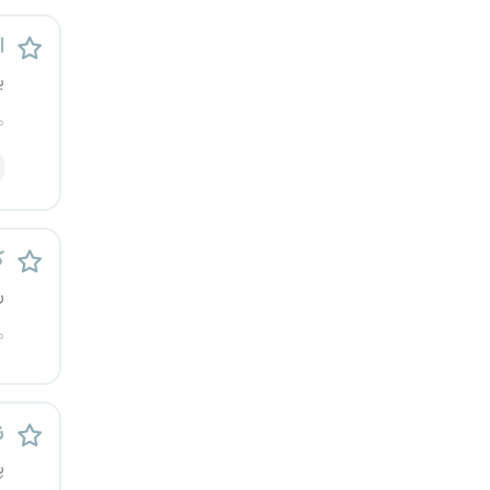
اس
ی
م
ک
ر
م
ن
پ