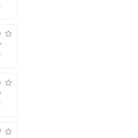
م
کرج
کردستان
م
کرمان
س
کرمانشاه
م
کهگیلویه و بویراحمد
م
گرگان
ب
گلستان
م
گیلان
اس
یاسوج