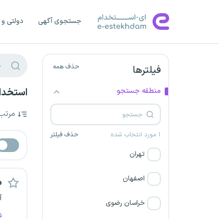
جستجوی آگهی
دولتی و 
حذف همه
فیلترها
منطقه جستجو
استخدام
مرتب
۱ مورد انتخاب شده
حذف فیلتر
تهران
اصفهان
م
آ
خراسان رضوی
ف