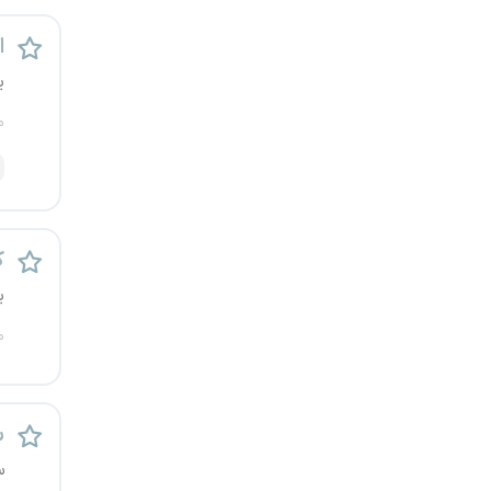
قزوین
اس
قم
ی
م
لرستان
مازندران
مرکزی
ک
ی
مشهد
م
هرمزگان
همدان
س
چهارمحال و بختیاری
س