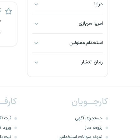
مزایا
بجنورد
ک
م
بندرعباس
امریه سربازی
م
بوشهر
استخدام معلولین
بیرجند
زمان انتشار
تبریز
خراسان جنوبی
کارجـــویان
کارفــ
خراسان شمالی
خرم آباد
جستجوی آگهی
ثبت آگ
رزومه ساز
ورود کا
خوزستان
نمونه سوالات استخدامی
ثبت نام