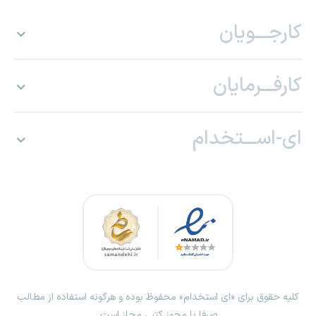
کارجـــویان
کارفـــرمایان
ای-اســـتخدام
کلیه حقوق برای «ای استخدام» محفوظ بوده و هرگونه استفاده از مطالب
صرفا با مجوز کتبی مجاز است.