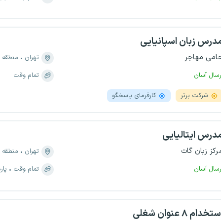
درس زبان اسپانیایی
امی مهاجر
تهران
منطقه ۲، مرزداران
رسال آسان
تمام وقت
شرکت برتر
کارفرمای پاسخگو
درس ایتالیایی
رکز زبان گات
تهران
منطقه ۶، میدان ولیعصر
رسال آسان
تمام وقت
پار
تخدام ۸ عنوان شغلی