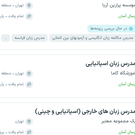
وسسه پرارین آریا
تهران
منطقه ۲، دریا
رسال آسان
تمام وقت
پار
در حال بررسی رزومه‌ها
مدرس مکالمه زبان انگلیسی و آزمونهای بین المللی
مدرس زبان فرانسه
...
درس زبان اسپانیایی
موزشگاه گاما
تهران
منطقه ۳، میرداماد
رسال آسان
تمام وقت
پار
درس زبان های خارجی (اسپانیایی و چینی)
ک مجموعه معتبر
تهران
رسال آسان
تمام وقت
پرو