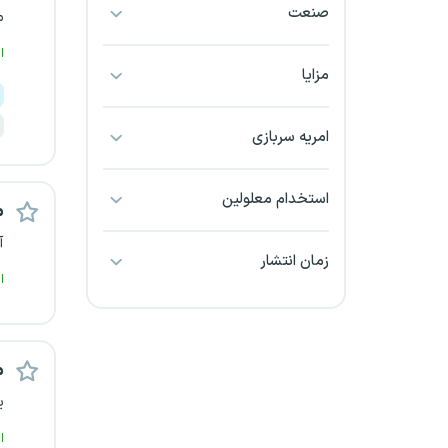
صنعت
م
بجنورد
ا
بندرعباس
مزایا
بوشهر
امریه سربازی
بیرجند
استخدام معلولین
م
تبریز
آ
زمان انتشار
خراسان جنوبی
ا
خراسان شمالی
م
خرم آباد
ی
خوزستان
ا