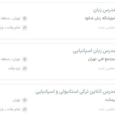
درس زبان
موزشگاه زبان شکوه
تهران
منطقه ۳، قلهک
نقضی شده
تمام وقت
پار
درس زبان اسپانیایی
جتمع فنی تهران
تهران
منطقه ۶، یوسف آباد
نقضی شده
پاره وقت
درس آنلاین ترکی استانبولی و اسپانیایی
یمکت
تهران
نقضی شده
تمام وقت
پار