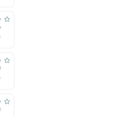
کرج
م
کردستان
م
کرمان
م
کرمانشاه
کهگیلویه و بویراحمد
م
آ
گرگان
م
گلستان
گیلان
م
ک
یاسوج