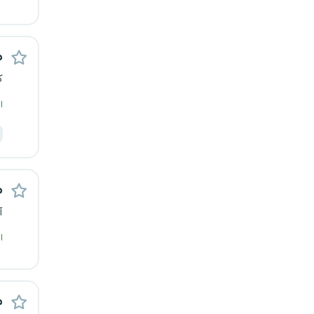
رشت
زاهدان
م
ک
زنجان
ا
ساری
سمنان
م
سنندج
آ
سیستان و بلوچستان
ا
شهرکرد
شیراز
م