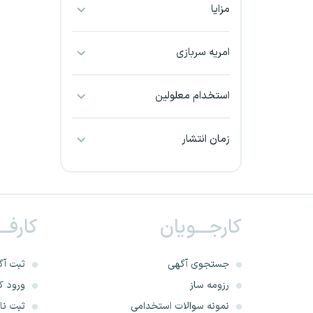
مزایا
بجنورد
بندرعباس
امریه سربازی
بوشهر
استخدام معلولین
بیرجند
زمان انتشار
تبریز
خراسان جنوبی
کارجـــویان
کارفــ
خراسان شمالی
خرم آباد
جستجوی آگهی
ثبت آگ
رزومه ساز
ورود کا
خوزستان
نمونه سوالات استخدامی
ثبت نام