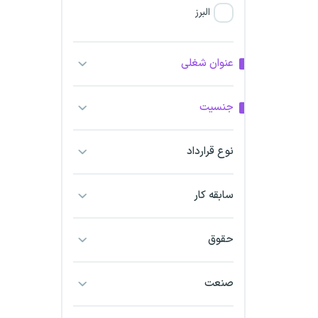
البرز
فارس
عنوان شغلی
آذربایجان شرقی
جنسیت
آذربایجان غربی
نوع قرارداد
اراک
اردبیل
سابقه کار
ارومیه
حقوق
اهواز
صنعت
ایلام