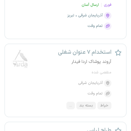
فوری
ارسال آسان
آذربایجان شرقی
تبریز
تمام وقت
استخدام ۷ عنوان شغلی
آروند پوشاک اردا فیدار
منقضی شده
آذربایجان شرقی
تمام وقت
خیاط
بسته بند
...
طراح لباس