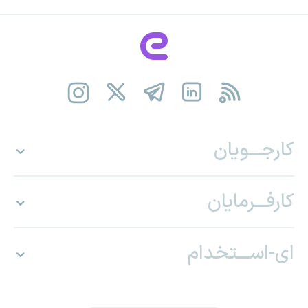
کارجـــویان
کارفـــرمایان
ای-اســـتخدام