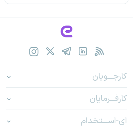
کارجـــویان
کارفـــرمایان
ای-اســـتخدام