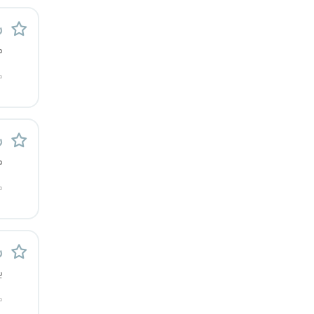
یزد
ر
م
خارج از کشور
م
ر
م
م
ر
ی
م