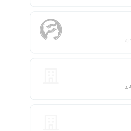
اری
اری