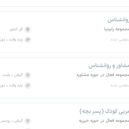
وانشناس
جموعه رابینیا
کل کشور
نقضی شده
پاره وقت
دورک
شاور و روانشناس
جموعه فعال در حوزه مشاوره
گیلان
رشت
نقضی شده
پاره وقت
دورک
ربی کودک (پسر بچه)
جموعه فعال در حوزه خیریه
گیلان
رودسر