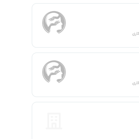
اری
اری