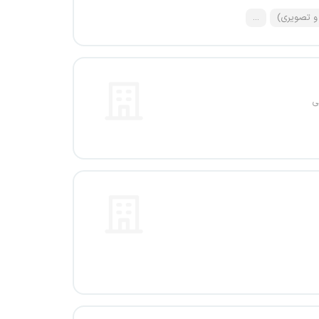
و تصویری)
...
ی