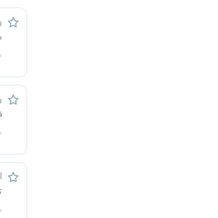
رشت
ر
زاهدان
م
م
زنجان
ساری
ر
سمنان
ف
سنندج
م
سیستان و بلوچستان
اس
شهرکرد
ک
شیراز
م