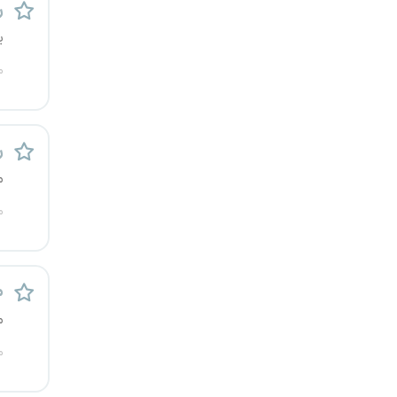
ر
کرج
ی
کردستان
م
کرمان
ر
کرمانشاه
م
کهگیلویه و بویراحمد
م
گرگان
گلستان
م
م
گیلان
م
یاسوج