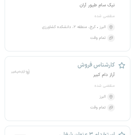
نیک سام طیور آران
منقضی شده
البرز
کرج، منطقه ۲، دانشکده کشاورزی
تمام وقت
کارشناس فروش
آراز دام کبیر
منقضی شده
البرز
تمام وقت
استخدام ۳ عنوان شغلی