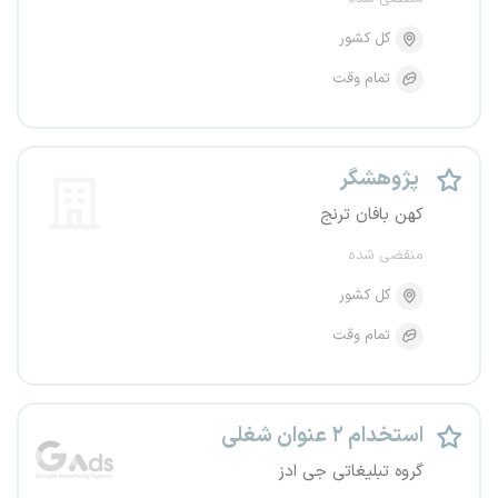
کل کشور
تمام وقت
پژوهشگر
کهن بافان ترنج
منقضی شده
کل کشور
تمام وقت
استخدام ۲ عنوان شغلی
گروه تبلیغاتی جی ادز