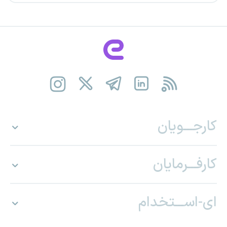
کارجـــویان
کارفـــرمایان
ای-اســـتخدام