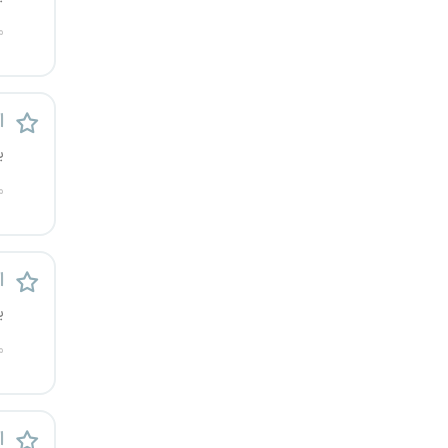
کرج
م
کردستان
ا
کرمان
ی
کرمانشاه
م
کهگیلویه و بویراحمد
گرگان
ا
ی
گلستان
م
گیلان
یاسوج
ا