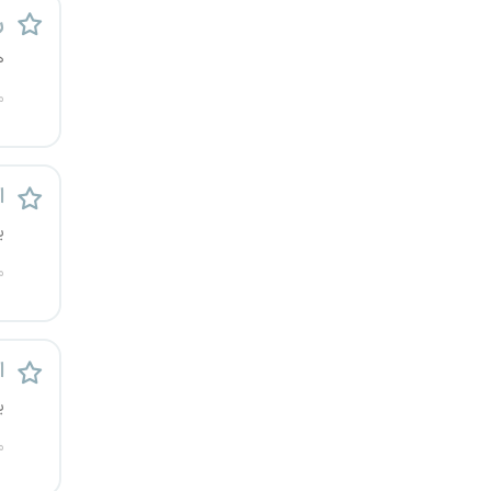
ر
ه
م
ا
ی
م
ا
ی
م