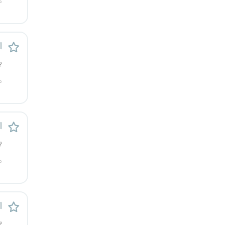
م
قزوین
قم
ا
لرستان
ی
م
مازندران
مرکزی
ا
مشهد
ی
م
هرمزگان
همدان
ا
چهارمحال و بختیاری
ی