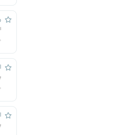
رشت
ر
زاهدان
ای
زنجان
م
ساری
ا
سمنان
ی
سنندج
م
سیستان و بلوچستان
شهرکرد
ا
ی
شیراز