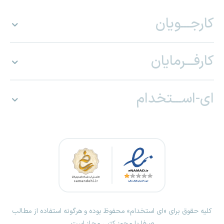
کارجـــویان
کارفـــرمایان
ای-اســـتخدام
کلیه حقوق برای «ای استخدام» محفوظ بوده و هرگونه استفاده از مطالب
صرفا با مجوز کتبی مجاز است.