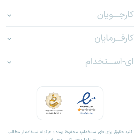
کارجـــویان
کارفـــرمایان
ای-اســـتخدام
کلیه حقوق برای «ای استخدام» محفوظ بوده و هرگونه استفاده از مطالب
صرفا با مجوز کتبی مجاز است.