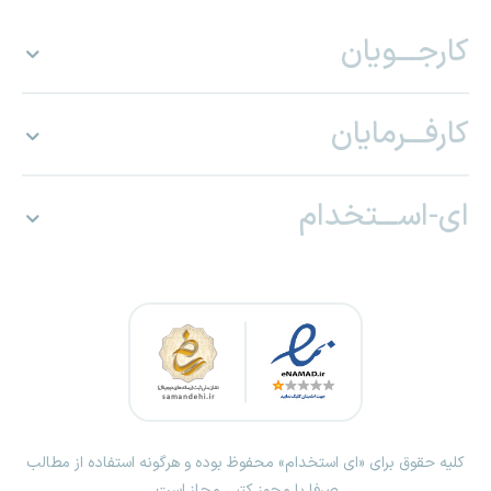
کارجـــویان
کارفـــرمایان
ای-اســـتخدام
کلیه حقوق برای «ای استخدام» محفوظ بوده و هرگونه استفاده از مطالب
صرفا با مجوز کتبی مجاز است.