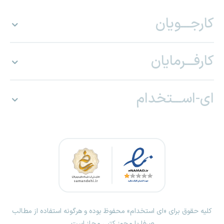
کارجـــویان
کارفـــرمایان
ای-اســـتخدام
کلیه حقوق برای «ای استخدام» محفوظ بوده و هرگونه استفاده از مطالب
صرفا با مجوز کتبی مجاز است.