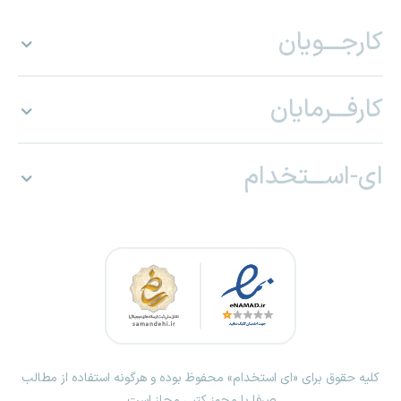
کارجـــویان
کارفـــرمایان
ای-اســـتخدام
کلیه حقوق برای «ای استخدام» محفوظ بوده و هرگونه استفاده از مطالب
صرفا با مجوز کتبی مجاز است.