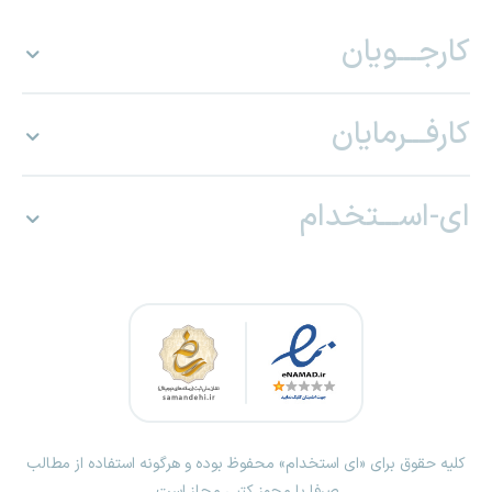
کارجـــویان
کارفـــرمایان
ای-اســـتخدام
کلیه حقوق برای «ای استخدام» محفوظ بوده و هرگونه استفاده از مطالب
صرفا با مجوز کتبی مجاز است.