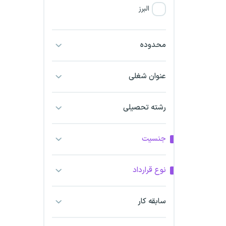
البرز
فارس
محدوده
آذربایجان شرقی
عنوان شغلی
آذربایجان غربی
رشته تحصیلی
اراک
اردبیل
جنسیت
ارومیه
نوع قرارداد
اهواز
سابقه کار
ایلام