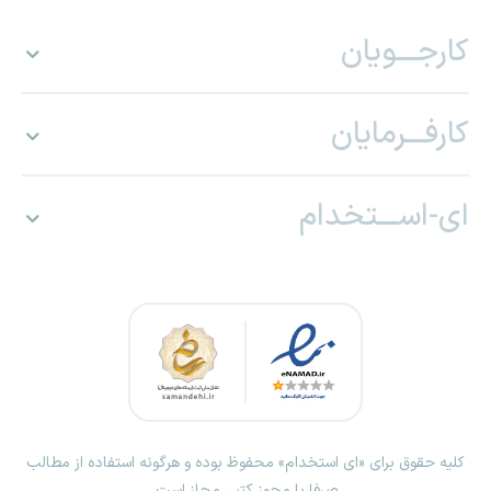
کارجـــویان
کارفـــرمایان
ای-اســـتخدام
کلیه حقوق برای «ای استخدام» محفوظ بوده و هرگونه استفاده از مطالب
صرفا با مجوز کتبی مجاز است.