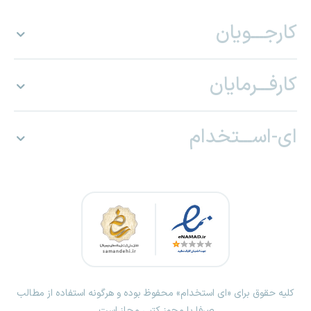
کارجـــویان
کارفـــرمایان
ای-اســـتخدام
کلیه حقوق برای «ای استخدام» محفوظ بوده و هرگونه استفاده از مطالب
صرفا با مجوز کتبی مجاز است.