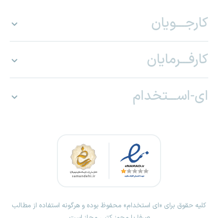
کارجـــویان
کارفـــرمایان
ای-اســـتخدام
کلیه حقوق برای «ای استخدام» محفوظ بوده و هرگونه استفاده از مطالب
صرفا با مجوز کتبی مجاز است.