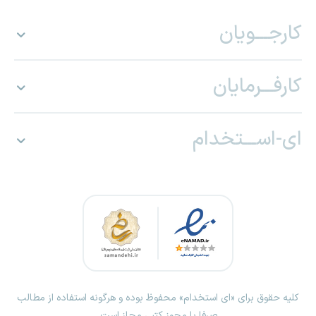
کارجـــویان
کارفـــرمایان
ای-اســـتخدام
کلیه حقوق برای «ای استخدام» محفوظ بوده و هرگونه استفاده از مطالب
صرفا با مجوز کتبی مجاز است.