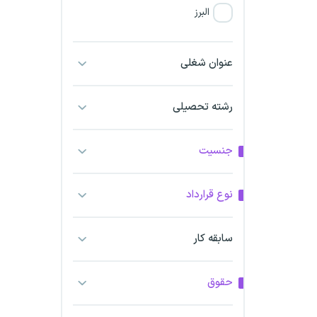
البرز
فارس
عنوان شغلی
آذربایجان شرقی
رشته تحصیلی
آذربایجان غربی
جنسیت
اراک
اردبیل
نوع قرارداد
ارومیه
سابقه کار
اهواز
حقوق
ایلام